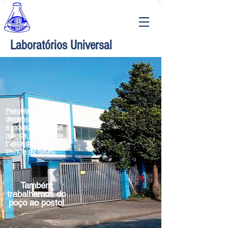
Laboratórios
Universal
Pesquisa,
d
esenvolvimento
e inovações são os
nossos desafios na
busca da
ciência do
futuro.
Também
trabalhamos
do
poço ao posto!