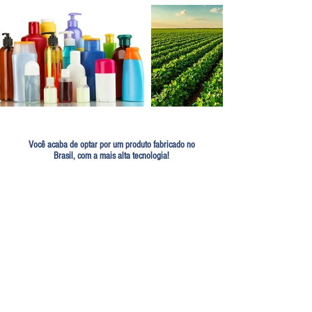
Você acaba de optar por um produto fabricado no
Brasil,
com a mais alta tecnologia!
Endereço
Rua Batista Sansoni, 251
Distrito Industrial de Quiririm - Taubaté, SP
12043-500
, Brasil
Horário de funcionamento
Segunda a sexta-feira, das 8h às 17h30
Contato